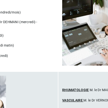
endredi/mois)
Dr DEHMANI (mercredi) -
di)
di matin)
redi)
RHUMATOLOGIE
M. le Dr MAR
VASCULAIRE
M. le Dr VERNON